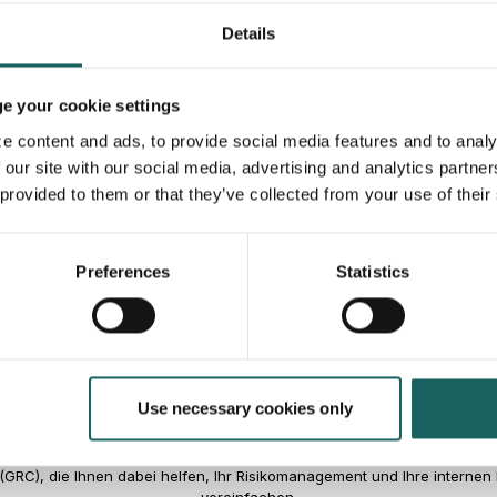
Der Aufbau eines widerstandsfähigen TPRM-Rahmenwer
Details
Sie, wie Impero Ihre Organisation dabei unterstützen 
Starten Sie mit Impero
noch heute und machen Sie den 
Unternehmen.
 your cookie settings
e content and ads, to provide social media features and to analy
 our site with our social media, advertising and analytics partne
 provided to them or that they’ve collected from your use of their
Preferences
Statistics
Entdecken Sie mehr...
Use necessary cookies only
 weitere Begriffe, Konzepte und Rechtsvorschriften im Bereich Govern
GRC), die Ihnen dabei helfen, Ihr Risikomanagement und Ihre internen 