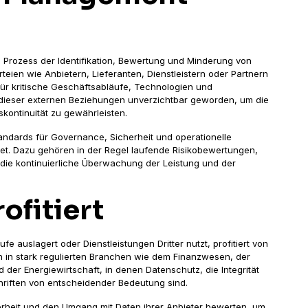
Prozess der Identifikation, Bewertung und Minderung von
teien wie Anbietern, Lieferanten, Dienstleistern oder Partnern
ür kritische Geschäftsabläufe, Technologien und
g dieser externen Beziehungen unverzichtbar geworden, um die
skontinuität zu gewährleisten.
tandards für Governance, Sicherheit und operationelle
ndet. Dazu gehören in der Regel laufende Risikobewertungen,
ie kontinuierliche Überwachung der Leistung und der
ofitiert
fe auslagert oder Dienstleistungen Dritter nutzt, profitiert von
n stark regulierten Branchen wie dem Finanzwesen, der
er Energiewirtschaft, in denen Datenschutz, die Integrität
chriften von entscheidender Bedeutung sind.
erheit und den Umgang mit Daten ihrer Anbieter bewerten, um