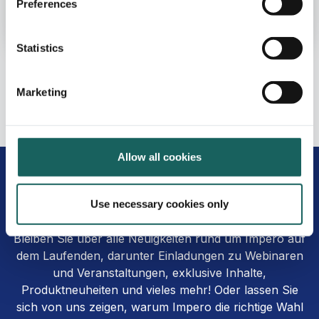
Preferences
Mehr erfahren
Statistics
Marketing
Allow all cookies
Bereit für mehr Impero?
Use necessary cookies only
Bleiben Sie über alle Neuigkeiten rund um Impero auf
dem Laufenden, darunter Einladungen zu Webinaren
und Veranstaltungen, exklusive Inhalte,
Produktneuheiten und vieles mehr! Oder lassen Sie
sich von uns zeigen, warum Impero die richtige Wahl