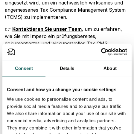
eingesetzt wird, um ein nachweislich wirksames und
angemessenes Tax Compliance Management System
(TCMS) zu implementieren.
👉
Kontaktieren Sie unser Team
, um zu erfahren,
wie Sie mit Impero ein prüfungsbereites,
dokumentiertes und wirkungsvolles Tax CMS
aufbauen können.
Consent
Details
About
Consent and how you change your cookie settings
We use cookies to personalize content and ads, to
provide social media features and to analyze our traffic.
Entdecken Sie mehr...
We also share information about your use of our site with
our social media, advertising and analytics partners.
Entdecken Sie weitere Begriffe, Konzepte und
They may combine it with other information that you’ve
Rechtsvorschriften im Bereich Governance, Risk und