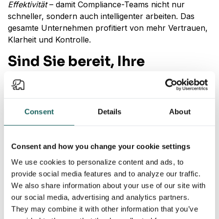
Effektivität
– damit Compliance-Teams nicht nur
schneller, sondern auch intelligenter arbeiten. Das
gesamte Unternehmen profitiert von mehr Vertrauen,
Klarheit und Kontrolle.
Sind Sie bereit, Ihre
Compliance-Strategie zu
überdenken?
Consent
Details
About
Compliance ist kein Punkt zum Abhaken – sie ist ein
Wettbewerbsvorteil. In einer Welt, in der sich
Vorschriften ständig ändern und die Kontrollen immer
Consent and how you change your cookie settings
strenger werden, sind die Kosten für Untätigkeit (oder
manuelle Arbeit) einfach zu hoch.
We use cookies to personalize content and ads, to
provide social media features and to analyze our traffic.
Erfolgreiche Unternehmen halten nicht nur der
We also share information about your use of our site with
Entwicklung
Schritt
– sie nutzen intelligente,
our social media, advertising and analytics partners.
skalierbare Compliance-Strategien, um schneller zu
They may combine it with other information that you’ve
agieren und selbstbewusst vorauszugehen.